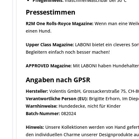
Pflegehinweis:
maschinenwaschbar bei 30°C
Pressestimmen
R2M One Rolls-Royce Magazine:
Wenn man eine Weile 
einen Hund.
Upper Class Magazine:
LABONI bietet ein cleveres Sor
Begleitern einfach noch besser machen!
APPROVED Magazine:
Mit LABONI haben Hundehalter e
Angaben nach GPSR
Hersteller:
Volentis GmbH, Grossackerstraße 75, CH-80
Verantwortliche Person (EU):
Brigitte Erhorn, Im Diep
Warnhinweise:
Hundedecke, nicht für Kinder
Batch-Nummer:
082024
Hinweis:
Unsere Kollektionen werden von Hand gefert
den individuellen Charme unserer Designprodukte aus