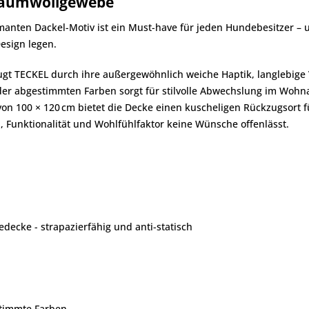
Baumwollgewebe
nten Dackel-Motiv ist ein Must-have für jeden Hundebesitzer – u
esign legen.
t TECKEL durch ihre außergewöhnlich weiche Haptik, langlebige V
der abgestimmten Farben sorgt für stilvolle Abwechslung im Wohn
n 100 × 120 cm bietet die Decke einen kuscheligen Rückzugsort fü
l, Funktionalität und Wohlfühlfaktor keine Wünsche offenlässt.
ecke - strapazierfähig und anti-statisch
timmte Farben