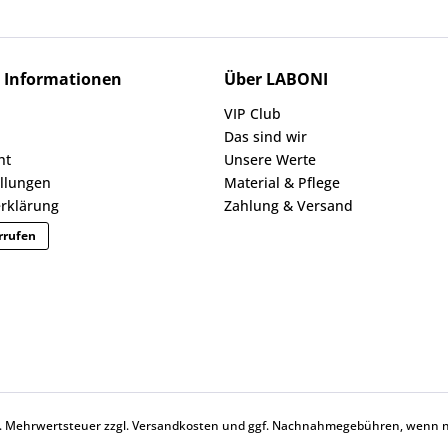
e Informationen
Über LABONI
VIP Club
Das sind wir
ht
Unsere Werte
ellungen
Material & Pflege
rklärung
Zahlung & Versand
rrufen
zl. Mehrwertsteuer zzgl.
Versandkosten
und ggf. Nachnahmegebühren, wenn ni